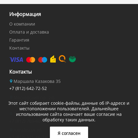
Информация
О компании
Оплата и доставка
Гарантия
Контакты
Контакты
Маршала Казакова 35
+7 (812) 642-72-52
Московский пр. 2/6
Этот сайт собирает cookie-файлы, данные об IP-адресе и
+7 (812) 703-84-27
местоположении пользователей. Дальнейшее
Есенина 32
использование сайта означает ваше согласие на
обработку таких данных.
+7 (812) 703-60-14
Алтайская 16
Я согласен
+7 (812) 331-46-24