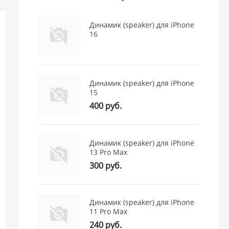
Динамик (speaker) для iPhone
16
Динамик (speaker) для iPhone
15
400 руб.
Динамик (speaker) для iPhone
(0)
13 Pro Max
Рамка дисплея для Realme 15T
Аккумулятор 
300 руб.
(Черный) - OR100%
Ориг (усиле
26)
1 550 руб.
1 550 руб.
Динамик (speaker) для iPhone
11 Pro Max
Московская -
0 шт.
Московская 
240 руб.
Просвещения -
0 шт.
Просвещени