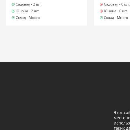
Садовая -
2 шт.
Садовая -
0 шт.
Юнона -
2 шт.
Юнона -
0 шт.
Склад -
Много
Склад -
Много
Этот са
местоп
использ
таких д