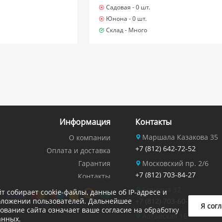
Садовая -
0 шт.
Юнона -
0 шт.
Склад -
Много
Информация
Контакты
Маршала Казакова 35
О компании
+7 (812) 642-72-52
Оплата и доставка
Гарантия
Московский пр. 2/6
+7 (812) 703-84-27
Контакты
Есенина 32
йт собирает cookie-файлы, данные об IP-адресе и
оложении пользователей. Дальнейшее
+7 (812) 703-60-14
Я сог
ование сайта означает ваше согласие на обработку
Алтайская 16
анных.