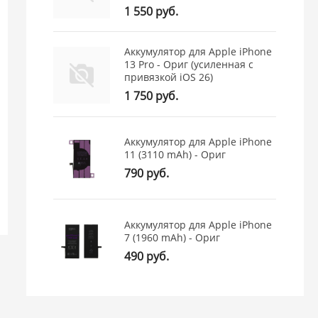
1 550 руб.
Аккумулятор для Apple iPhone
(0)
13 Pro - Ориг (усиленная с
Аккумулятор для Realme BLPB61
Аккумулятор 
привязкой iOS 26)
(C75 4G) - OR100%
Ориг (усиле
1 750 руб.
26)
2 750 руб.
1 550 руб.
Аккумулятор для Apple iPhone
Московская -
0 шт.
Московская 
11 (3110 mAh) - Ориг
Просвещения -
0 шт.
Просвещени
790 руб.
Садовая -
1 шт.
Садовая -
7 
Юнона -
0 шт.
Юнона -
22 
Склад -
0 шт.
Склад -
Мно
Аккумулятор для Apple iPhone
7 (1960 mAh) - Ориг
490 руб.