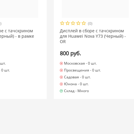
)
(0)
ре с тачскрином
Дисплей в сборе с тачскрином
Черный) - в рамке
для Huawei Nova Y73 (Черный) -
OR
800 руб.
 шт.
Московская -
0 шт.
-
0 шт.
Просвещения -
0 шт.
Садовая -
0 шт.
Юнона -
0 шт.
Склад -
Много