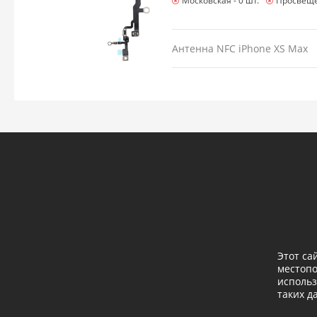
Московская -
0 шт.
Просвеще
Антенна NFC iPhone XS Max
Этот са
местоп
использ
таких д