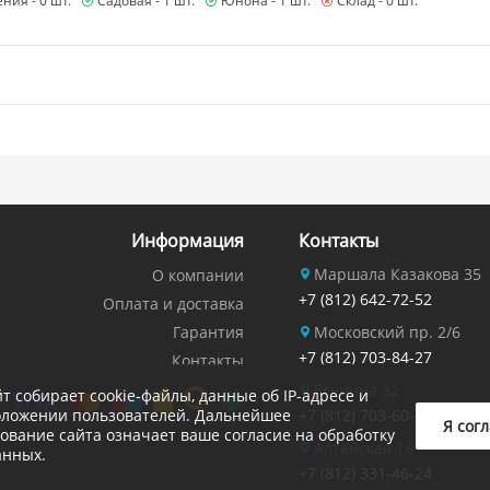
ния -
0 шт.
Садовая -
1 шт.
Юнона -
1 шт.
Склад -
0 шт.
Информация
Контакты
Маршала Казакова 35
О компании
+7 (812) 642-72-52
Оплата и доставка
Гарантия
Московский пр. 2/6
+7 (812) 703-84-27
Контакты
Есенина 32
йт собирает cookie-файлы, данные об IP-адресе и
оложении пользователей. Дальнейшее
+7 (812) 703-60-14
Я сог
ование сайта означает ваше согласие на обработку
Алтайская 16
анных.
+7 (812) 331-46-24