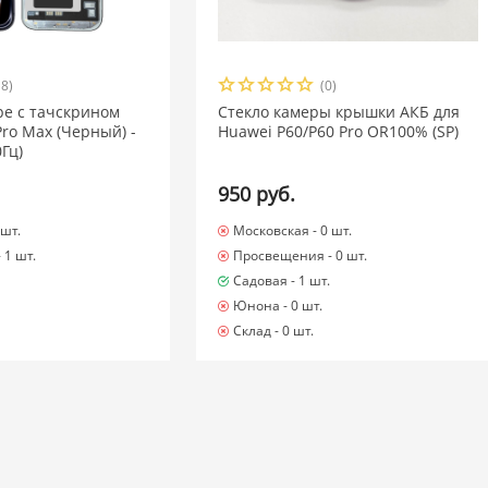
18)
(0)
ре с тачскрином
Стекло камеры крышки АКБ для
Pro Max (Черный) -
Huawei P60/P60 Pro OR100% (SP)
Гц)
950 руб.
 шт.
Московская -
0 шт.
-
1 шт.
Просвещения -
0 шт.
Садовая -
1 шт.
Юнона -
0 шт.
Склад -
0 шт.