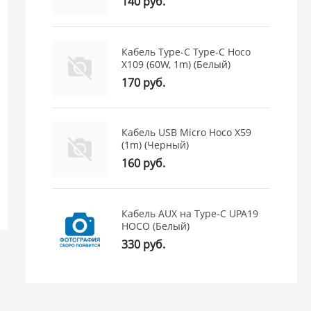
140 руб.
Кабель Type-C Type-C Hoco
(0)
X109 (60W, 1m) (Белый)
Аккумулятор для Xiaomi BN5C
Дисплей в с
170 руб.
(Poco M4 Pro/Note 11S) - OR
для Huawei N
OR
800 руб.
Кабель USB Micro Hoco X59
(1m) (Черный)
Московская -
0 шт.
Московская 
160 руб.
Просвещения -
0 шт.
Просвещени
Садовая -
0 шт.
Садовая -
0 
Юнона -
0 шт.
Юнона -
0 ш
Склад -
Много
Склад -
Мно
Кабель AUX на Type-C UPA19
HOCO (Белый)
330 руб.