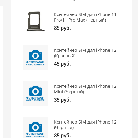
Контейнер SIM для iPhone 11
Pro/11 Pro Max (Черный)
85 руб.
Контейнер SIM для iPhone 12
(Красный)
45 руб.
Контейнер SIM для iPhone 12
(0)
Mini (Черный)
Аккумулятор для Xiaomi BN5C
Дисплей в с
35 руб.
(Poco M4 Pro/Note 11S) - OR
для Huawei N
OR
800 руб.
Контейнер SIM для iPhone 12
(Черный)
Московская -
0 шт.
Московская 
85 руб.
Просвещения -
0 шт.
Просвещени