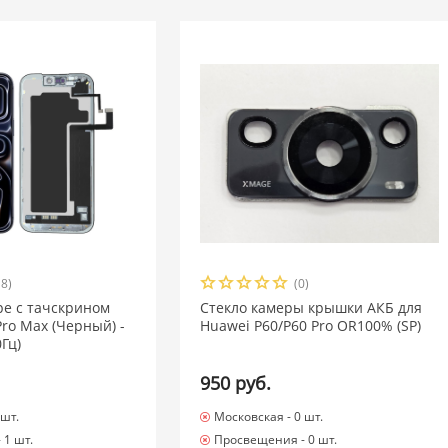
18)
(0)
ре с тачскрином
Стекло камеры крышки АКБ для
Pro Max (Черный) -
Huawei P60/P60 Pro OR100% (SP)
Гц)
950 руб.
 шт.
Московская -
0 шт.
-
1 шт.
Просвещения -
0 шт.