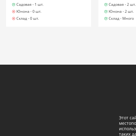
Садовая -
1 шт.
Садовая -
2 шт.
Юнона -
0 шт.
Юнона -
2 шт.
Склад -
0 шт.
Склад -
Много
Этот са
местоп
использ
таких д