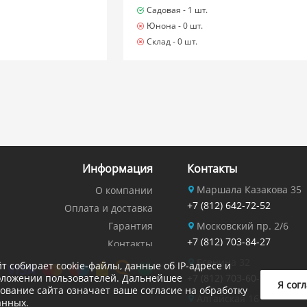
Садовая -
1 шт.
Юнона -
0 шт.
Склад -
0 шт.
Информация
Контакты
Маршала Казакова 35
О компании
+7 (812) 642-72-52
Оплата и доставка
Гарантия
Московский пр. 2/6
+7 (812) 703-84-27
Контакты
Есенина 32
йт собирает cookie-файлы, данные об IP-адресе и
оложении пользователей. Дальнейшее
+7 (812) 703-60-14
Я сог
ование сайта означает ваше согласие на обработку
Алтайская 16
анных.